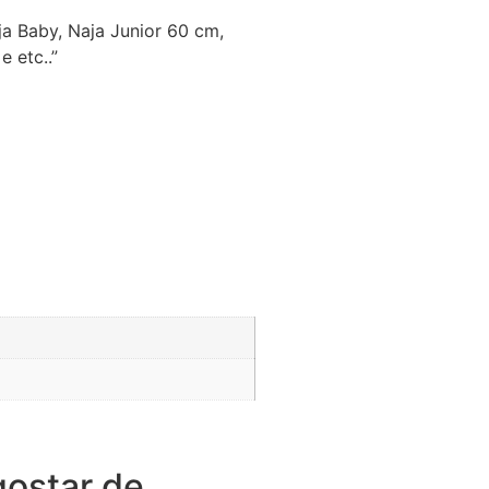
ja Baby, Naja Junior 60 cm,
e etc..”
ostar de…