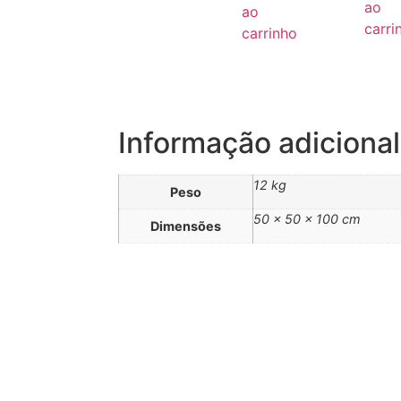
ao
ao
carri
carrinho
Informação adicional
12 kg
Peso
50 × 50 × 100 cm
Dimensões