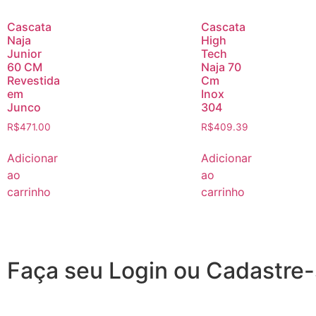
Cascata
Cascata
Naja
High
Junior
Tech
60 CM
Naja 70
Revestida
Cm
em
Inox
Junco
304
R$
471.00
R$
409.39
Adicionar
Adicionar
ao
ao
carrinho
carrinho
Faça seu Login ou Cadastre-