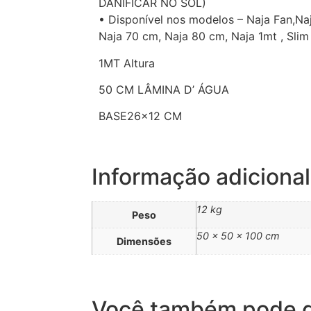
DANIFICAR NO SOL)
• Disponível nos modelos – Naja Fan,Na
Naja 70 cm, Naja 80 cm, Naja 1mt , Slim 
1MT Altura
50 CM LÂMINA D’ ÁGUA
BASE26x12 CM
Informação adicional
12 kg
Peso
50 × 50 × 100 cm
Dimensões
Você também pode g