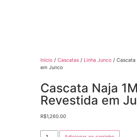
Início
/
Cascatas
/
Linha Junco
/ Cascata
em Junco
Cascata Naja 1
Revestida em J
R$
1,260.00
Adicionar ao carrinho