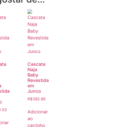
ata
Cascata
Naja
Baby
Revestida
a
em
stida
Junco
R$
382.89
o
0.53
Adicionar
ao
onar
carrinho