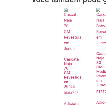
Casc
Naja
Cascata
80
Naja
CM
70
Médi
CM
Reve
Revestida
em
em
Junc
Junco
R$
76
R$
537.25
Adici
Adicionar