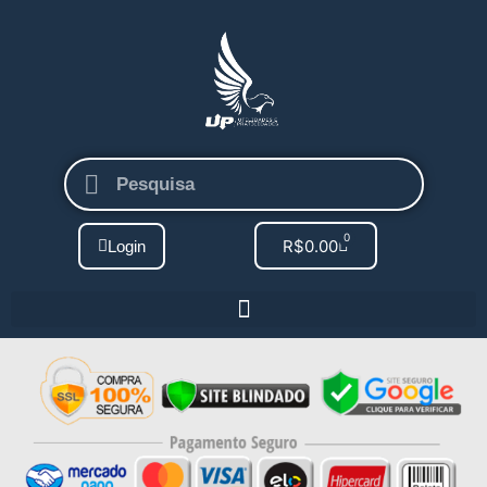
0
R$
0.00
Login